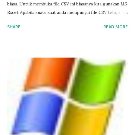
biasa. Untuk membuka file CSV ini biasanya kita gunakan MS
Excel. Apabila suatu saat anda mempunyai file CSV tetapi
ketika dibuka menggunakan Ms Excel tampilnya berantakan
SHARE
READ MORE
( hanya deretan teks yang tidak teratur dan tabelnya tidak
tampil ), itu biasanya disebabkan oleh perbedaan format
standar penulisan number antara file CSV dengan
Windowsnya.