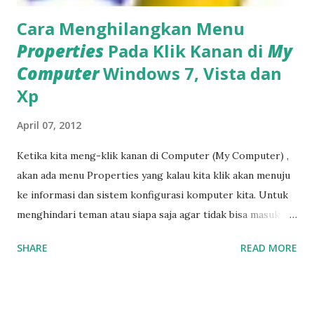
Cara Menghilangkan Menu
Properties
Pada Klik Kanan di
My
Computer
Windows 7, Vista dan
Xp
April 07, 2012
Ketika kita meng-klik kanan di Computer (My Computer) ,
akan ada menu Properties yang kalau kita klik akan menuju
ke informasi dan sistem konfigurasi komputer kita. Untuk
menghindari teman atau siapa saja agar tidak bisa masuk ke
menu properties ini, kita bisa menghilangkannya., dan bisa
SHARE
READ MORE
ditampilkan kembali kalau kita menginginkannya. • Masuk
ke RUN Command (Logo Windows + R), ketik gpedit.msc
kemudian klik OK , maka akan tampil jendela Local Group
Policy Editor !--more--> • Masuk ke User Configuration -