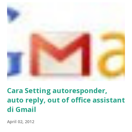
-> Administrative Templates --> Desktop • Lihat di jendela
sebelah kanan, dobel klik pada Remove Properties from
the Computer icon context menu • Pilih / klik pada Enable
, kemudian klik OK • Untuk melihat hasilnya, logoff atau
restart komputernya. Kalau tidak ada masalah, Menu
Properties nya sekarang sudah tidak ada dari klik kanan My
Computer • Untuk mengembalikan ke kondisi normal...
Cara Setting autoresponder,
auto reply, out of office assistant
di Gmail
April 02, 2012