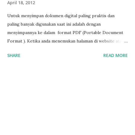
April 18, 2012
Untuk menyimpan dokumen digital paling praktis dan
paling banyak digunakan saat ini adalah dengan
menyimpannya ke dalam format PDF (Portable Document
Format ). Ketika anda menemukan halaman di website atau
blog yang menurut anda menarik atau anda memerlukannya
SHARE
READ MORE
tentu anda ingin menyimpannya. Nah.. tidak ada salahnya
anda langsung menyimpannya ke dalam format PDF.
Gunakan browser Google Chrome , karena dengan Google
Chrome anda tidak perlu lagi menginstalkan /
menggunakan software tambahan untuk konversi atau
menyimpan halaman website ke dalam format PDF, karena
fasilitasnya sudah tersedia yaitu menu Print to PDF .