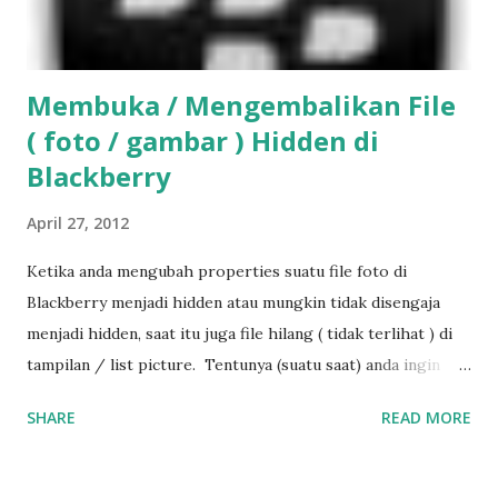
Membuka / Mengembalikan File
( foto / gambar ) Hidden di
Blackberry
April 27, 2012
Ketika anda mengubah properties suatu file foto di
Blackberry menjadi hidden atau mungkin tidak disengaja
menjadi hidden, saat itu juga file hilang ( tidak terlihat ) di
tampilan / list picture. Tentunya (suatu saat) anda ingin
bisa melihatnya atau mengubah propertinya kembali
SHARE
READ MORE
menjadi normal. Cara untuk melihat dan mengubah
properti file yang hidden (OS V6 kebawah) • Dari menu
utama Klik pada Aplications