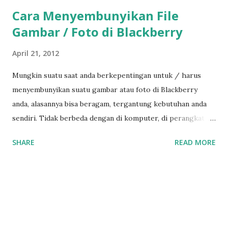
Cara Menyembunyikan File
Gambar / Foto di Blackberry
April 21, 2012
Mungkin suatu saat anda berkepentingan untuk / harus
menyembunyikan suatu gambar atau foto di Blackberry
anda, alasannya bisa beragam, tergantung kebutuhan anda
sendiri. Tidak berbeda dengan di komputer, di perangkat
Blackberry pun di file propertiesnya ada pilihan untuk
SHARE
READ MORE
menyembunyikan atau menjadikan file tidak terlihat yaitu
pilihan hidden • Buka gambar atau foto yang akan
disembunyikan (menu Media --> Picture ) • Tekan pada
Menu ( logo ) • Pilih Properties • Beri Centang / ceklist
pada hidden