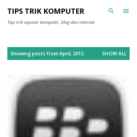
Skip to main content
TIPS TRIK KOMPUTER
Tips trik seputar komputer, blog dan internet
P
Showing posts from April, 2012
SHOW ALL
o
s
t
s