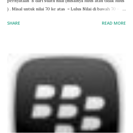
pernyataan B dari suatu nilai (misalnya lulus atau tidak lulus
) . Misal untuk nilai 70 ke atas = Lulus Nilai di bawah 70 =
Tidak lulus Pada contoh di bawah ini, kolom A dipakai untuk
SHARE
READ MORE
Nilai, dan kolom B untuk menyatakan Lulus atau Tidak lulus
. Maka untuk membuat otomatis tanpa kita harus mengetik
yang menyatakan Lulus atau Tidak Lulus, di kolom B dibuat
rumus IF yang sangat sederhana :