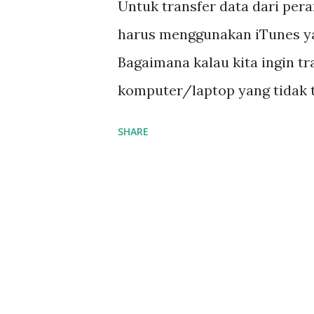
Untuk transfer data dari pera
harus menggunakan iTunes yan
Bagaimana kalau kita ingin tr
komputer/laptop yang tidak te
ke mobile device lain seperti
SHARE
(aplikasi) yang dapat diinstal
salah satu App yang saya rek
Penggunaan Wifi Photo Transf
iPhone/iPad, kemudian akses 
(komputer, laptop, tab androi
sama (wifi dengan nama SSID