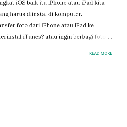
ngkat iOS baik itu iPhone atau iPad kita
g harus diinstal di komputer.
ansfer foto dari iPhone atau iPad ke
rinstal iTunes? atau ingin berbagi foto
 ke perangkat Android?. Banyak App
READ MORE
 di perangkat iOS untuk keperluan ini,
omendasikan adalah Wifi Photo Transfer .
er sangat mudah, jalankan aplikasinya di
melalui browser di perangkat lain
d, iPhone dll) yang konek ke Wifi yang
 yang sama).