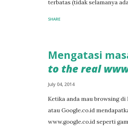
terbatas (tidak selamanya ad
halaman-halaman website ke
SHARE
internet, dan kemudian dibuk
ke Internet. Di browser Goo
work offline ini caranya yai
Mengatasi mas
address bar kode berikut : c
to the real www
kemudian tekan Enter.
July 04, 2014
Ketika anda mau browsing di 
atau Google.co.id mendapatka
www.google.co.id seperti gamba